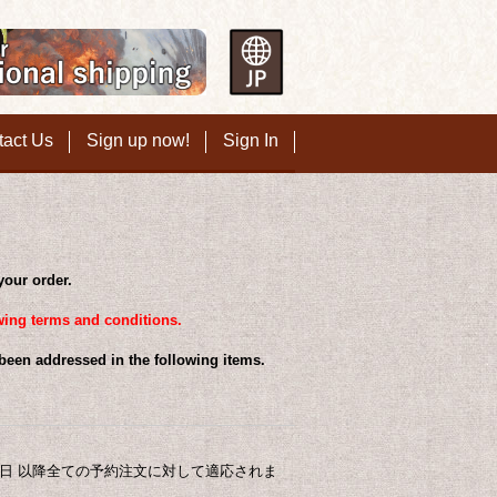
tact Us
Sign up now!
Sign In
your order.
owing terms and conditions.
 been addressed in the following items.
4日 以降全ての予約注文に対して適応されま