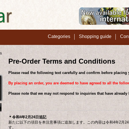
Categories
Shopping guide
Con
ns
Pre-Order Terms and Conditions
Please read the following text carefully and confirm before placing 
By placing an order, you are deemed to have agreed to all the foll
Please note that we may not respond to inquiries that have already
＊令和4年2月24日追記
新たに以下の項目を本注意事項に追加します。この内容は令和4年2月2
す。