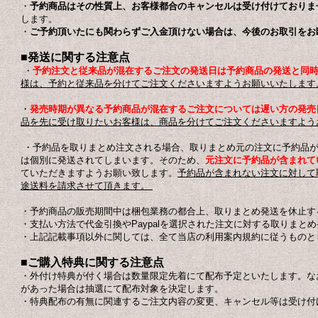
・
予約商品はその性質上、お客様都合のキャンセルは受け付けておりま
します。
・
ご予約頂いたにも関わらずご入金頂けない場合は、今後のお取引をお
■発送に関する注意点
・
予約注文と従来品が混在するご注文の発送日は予約商品の発送と同
様は、予約と従来品を分けてご注文くださいますようお願いいたします
・
発売時期が異なる予約商品が混在するご注文については遅い方の発売
品を先に受け取りたいお客様は、商品を分けてご注文くださいますよう
・予約品を取りまとめ注文される場合、取りまとめ元の注文に予約品が
は個別に発送されてしまいます。そのため、
元注文に予約品が含まれて
ていただきますようお願い致します。
予約品が含まれない注文に対して
途送料を請求させて頂きます。
・予約商品の販売期間中は梱包業務の都合上、取りまとめ発送を休止す
・支払い方法で代金引換やPaypalを選択された注文に対する取りまと
・上記記載事項以外に関しては、全て当店の利用案内規約に従うものと
■ご購入特典に関する注意点
・外付け特典が付く場合は数量限定先着にて配布予定といたします。な
があった場合は抽選にて配布対象を決定します。
・特典配布の有無に関連するご注文内容の変更、キャンセル等は受け付