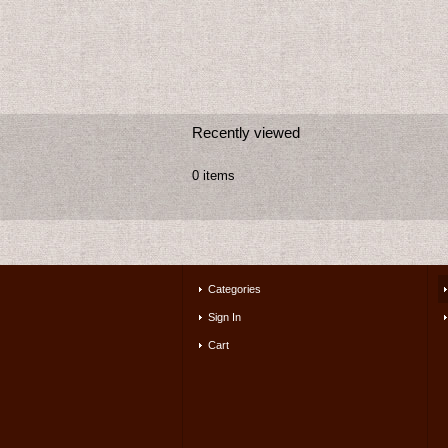
Recently viewed
0 items
Categories
Sign In
Cart