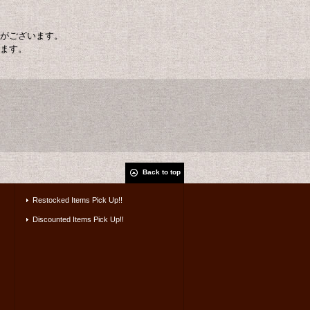
間がございます。
います。
Back to top
Restocked Items Pick Up!!
Discounted Items Pick Up!!