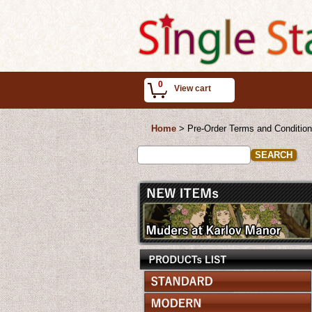
0
View cart
Home
>
Pre-Order Terms and Conditio