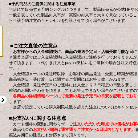
■予約商品のご提供に関する注意事項
当店にて販売する予約シングルにつきまして、製品販売元が公式HPや公式Tw
一般公表していた製品封入率が、実際の封入率と大きく異なっているこ
ら当該予約注文のキャンセルを打診させて頂く場合がございます。
■
ご注文直後の注意点
・
お客様からの
入金確認後に、商品の発送予定日・店頭受取可能な日に
※通常当店ではご入金確認時に入金確認のご連絡を行っておりませんが
せて頂きます。
（代引き注文とpaypal支払いをご選択の場合は注文時
す。）
・入金確認メールの発送時以降、お客様の商品発送・受渡し時期が確認
商品発送日・受け渡し日に関するご質問にはお答え致しかねます。
・入金確認・発送予定日のご連絡には入金より３日程度の日数を要しま
確認のお問い合わせを頂きましてもお答えできない場合がございますの
・
各商品の詳細情報ページにて最新の発送予定日の目安を記載
しており
します。
・当店で設定している購入制限枚数を超えた注文についてはキャンセル
■お支払いに関する注意点
・カード価格の変動に関わらず、
ご注文いただいた時点での価格がお客
・商品代金の
お支払い期限は通常通りご注文から5日以内となります。
US$12.00
US$10.00
振込み期日の延長にも対応させて頂きます。