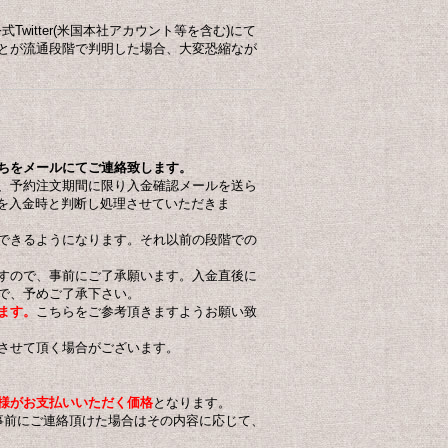
itter(米国本社アカウント等を含む)にて
とが流通段階で判明した場合、大変恐縮なが
ちをメールにてご連絡致します
。
、
予約注文期間に限り入金確認メールを送ら
点を入金時と判断し処理させていただきま
できるようになります。それ以前の段階での
すので、事前にご了承願います。入金直後に
で、予めご了承下さい。
ます。
こちらをご参考頂きますようお願い致
させて頂く場合がございます。
様がお支払いいただく価格
となります。
事前にご連絡頂けた場合はその内容に応じて、
US$8.00
US$10.00